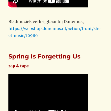
Bladmuziek verkrijgbaar bij Donemus,
https://webshop.donemus.nl/action/front/she
etmusic/10986
Spring Is Forgetting Us
rap & tape