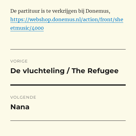
De partituur is te verkrijgen bij Donemus,
https://webshop.donemus.nl/action/front/she
etmusic/4000
Bericht
VORIGE
navigatie
De vluchteling / The Refugee
Vorig
bericht:
VOLGENDE
Nana
Volgend
bericht: