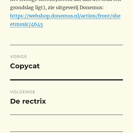
grondslag ligt), zie uitgeverij Donemus:
https://webshop.donemus.nl/action/front/she
etmusic/4645
Bericht
VORIGE
navigatie
Copycat
Vorig
bericht:
VOLGENDE
De rectrix
Volgend
bericht: