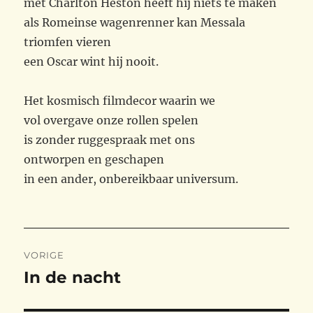
met Charlton Heston heeft hij niets te maken
als Romeinse wagenrenner kan Messala
triomfen vieren
een Oscar wint hij nooit.
Het kosmisch filmdecor waarin we
vol overgave onze rollen spelen
is zonder ruggespraak met ons
ontworpen en geschapen
in een ander, onbereikbaar universum.
Bericht
VORIGE
navigatie
In de nacht
Vorig
bericht: