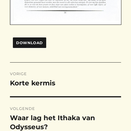
DOWNLOAD
Bericht
VORIGE
navigatie
Korte kermis
Vorig
bericht:
VOLGENDE
Waar lag het Ithaka van
Volgend
bericht:
Odysseus?